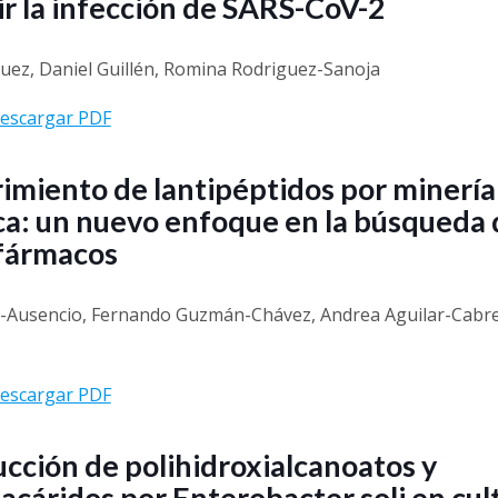
r la infección de SARS-CoV-2
ez, Daniel Guillén, Romina Rodriguez-Sanoja
escargar PDF
imiento de lantipéptidos por minería
a: un nuevo enfoque en la búsqueda 
fármacos
a-Ausencio, Fernando Guzmán-Chávez, Andrea Aguilar-Cabre
escargar PDF
cción de polihidroxialcanoatos y
acáridos por Enterobacter soli en cul