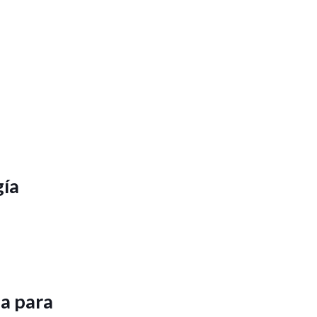
gía
ia para