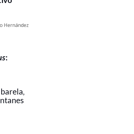
rdo Hernández
us
:
barela,
entanes