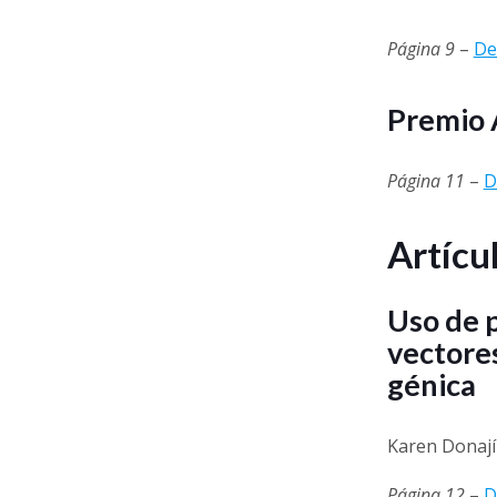
Página 9
–
De
Premio 
Página 11
–
D
Artícu
Uso de p
vectores
génica
Karen Donají
Página 12
–
D