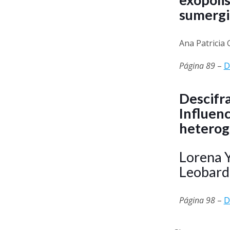
sumerg
Ana Patricia
Página 89
–
D
Descifr
Influenc
heterog
Lorena Y
Leobard
Página 98
–
D