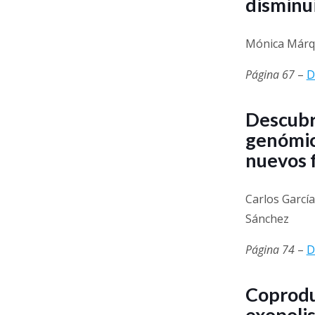
disminui
Mónica Márqu
Página 67
–
D
Descubr
genómic
nuevos 
Carlos Garcí
Sánchez
Página 74
–
D
Coprodu
exopolis