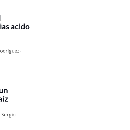
l
as acido
Rodríguez-
 un
aíz
, Sergio