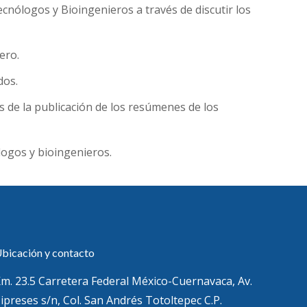
ecnólogos y Bioingenieros a través de discutir los
ero.
dos.
és de la publicación de los resúmenes de los
logos y bioingenieros.
bicación y contacto
m. 23.5 Carretera Federal México-Cuernavaca, Av.
ipreses s/n, Col. San Andrés Totoltepec C.P.