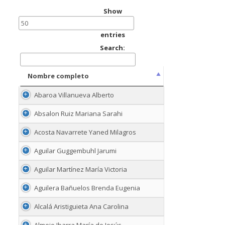
Show
entries
Search:
Nombre completo
Nombre completo
Abaroa Villanueva Alberto
Absalon Ruiz Mariana Sarahi
Acosta Navarrete Yaned Milagros
Aguilar Guggembuhl Jarumi
Aguilar Martínez María Victoria
Aguilera Bañuelos Brenda Eugenia
Alcalá Aristiguieta Ana Carolina
Almejo Ibarra María de Jesús