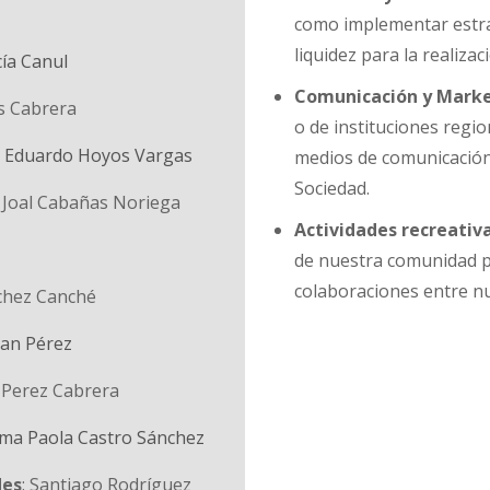
como implementar estra
liquidez para la realizac
cía Canul
Comunicación y Market
es Cabrera
o de instituciones regio
el Eduardo Hoyos Vargas
medios de comunicación,
Sociedad.
: Joal Cabañas Noriega
Actividades recreativa
de nuestra comunidad pa
colaboraciones entre nu
nchez Canché
Can Pérez
 Perez Cabrera
tima Paola Castro Sánchez
des
: Santiago Rodríguez