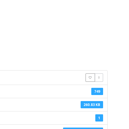
0
749
260.83 KB
1