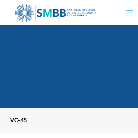
VC-45