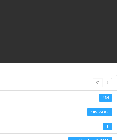
0
434
189.74 KB
1