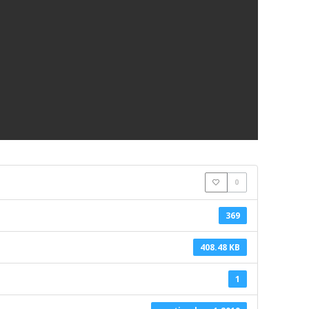
0
369
408.48 KB
1