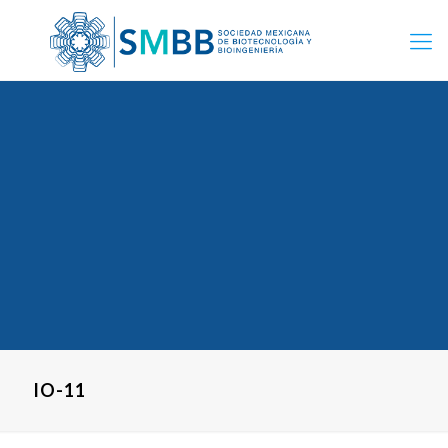
IO-11