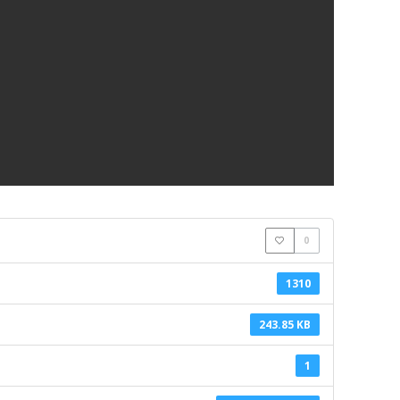
0
1310
243.85 KB
1