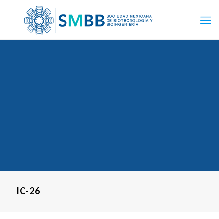
IC-26