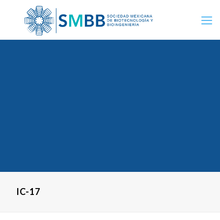
IC-17