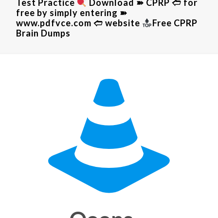
Test Practice
Download ➽ CPRP 🢪 for
free by simply entering ➽
www.pdfvce.com 🢪 website
Free CPRP
Brain Dumps